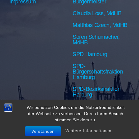
Impressum
Bürgermeister
Claudia Loss, MdHB
Matthias Czech, MdHB
Sören Schumacher,
MdHB
SPD Hamburg
SPD-
Bürgerschaftsfraktion
Hamburg
SPD-Bezirksfraktion
Harburg
Wir benutzen Cookies um die Nutzerfreundlichkeit
der Webseite zu verbessen. Durch Ihren Besuch
Created with Futurio WordPress Theme
stimmen Sie dem zu.
Weitere Informationen
Verstanden